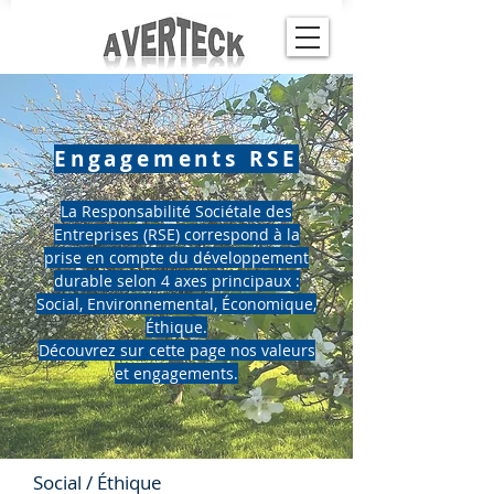
Engagements RSE
La Responsabilité Sociétale des
Entreprises (RSE) correspond à la
prise en compte du développement
durable selon 4 axes principaux :
Social, Environnemental, Économique,
Éthique.
Découvrez sur cette page nos valeurs
et engagements.
Social / Éthique