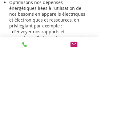
Optimisons nos dépenses
énergétiques liées à l’utilisation de
nos besoins en appareils électriques
et électroniques et ressources, en
privilégiant par exemple :
- d'envoyer nos rapports et
conventions d’intervention par mail
plutôt que les transmettre sur papiers
imprimés.
Si nous devons utiliser du papier à
imprimer, nous le choisissons FSC
Recyclé, et pour nos notes ; nous
utilisons soit des feuilles en partie
vierge avant recyclage ou nos
Eco
Notebk.
- de limiter notre utilisation de
serveurs partagés, auquel cas les
privilégiant basés en France et
correspondant à nos critères RSE.
Pour compenser ce que nous ne
pouvons réduire, nous privilégions
toujours le développement de
ressources durables et intéressantes :